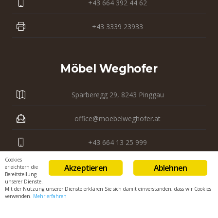
+43 664 392 44 62
+43 3339 23933
Möbel Weghofer
Sparberegg 29, 8243 Pinggau
office@moebelweghofer.at
+43 664 13 25 999
Cookies
+43 3339 23 121
Akzeptieren
Ablehnen
erleichtern die
Bereitstellung
unserer Dienste.
Mit der Nutzung unserer Dienste erklären Sie sich damit einverstanden, dass wir Cookies
verwenden.
Mehr erfahren