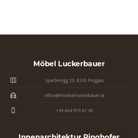
Möbel Luckerbauer
Sparberegg 23, 8243 Pinggau
office@moebel-luckerbauer.at
+43 664 919 61 45
Innenarchitektur Ringhofer