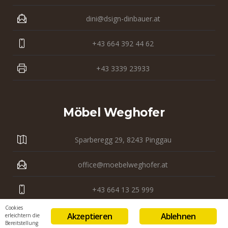
dini@dsign-dinbauer.at
+43 664 392 44 62
+43 3339 23933
Möbel Weghofer
Sparberegg 29, 8243 Pinggau
office@moebelweghofer.at
+43 664 13 25 999
Cookies
+43 3339 23 121
Akzeptieren
Ablehnen
erleichtern die
Bereitstellung