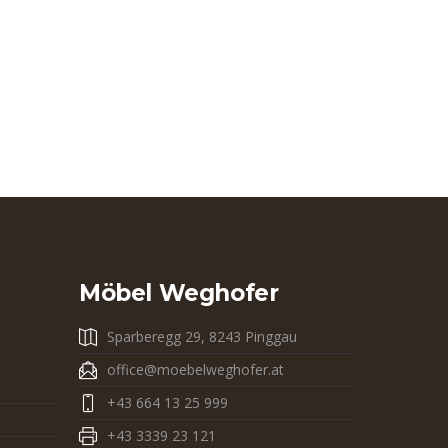
Möbel Weghofer
Sparberegg 29, 8243 Pinggau
office@moebelweghofer.at
+43 664 13 25 999
+43 3339 23 121