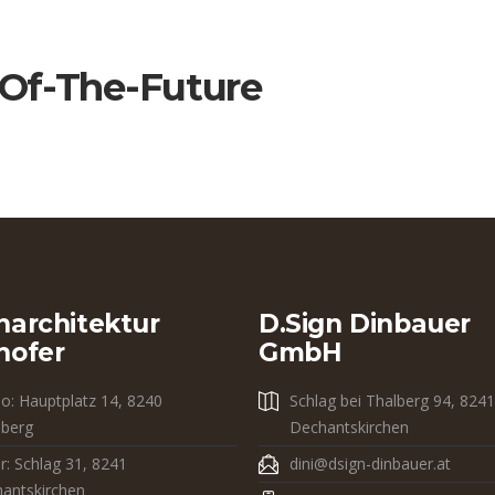
-Of-The-Future
narchitektur
D.sign Dinbauer
hofer
GmbH
io: Hauptplatz 14, 8240
Schlag bei Thalberg 94, 8241
dberg
Dechantskirchen
r: Schlag 31, 8241
dini@dsign-dinbauer.at
antskirchen