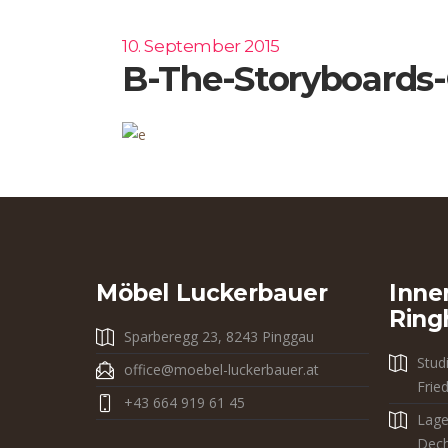
10. September 2015
B-The-Storyboards
Möbel Luckerbauer
Inne
Ring
Sparberegg 23, 8243 Pinggau
Stud
office@moebel-luckerbauer.at
Frie
+43 664 919 61 45
Lage
Dech