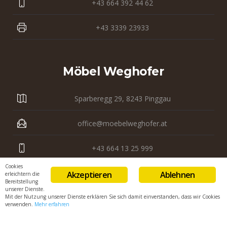
+43 664 392 44 62
+43 3339 23933
Möbel Weghofer
Sparberegg 29, 8243 Pinggau
office@moebelweghofer.at
+43 664 13 25 999
Cookies
+43 3339 23 121
Akzeptieren
Ablehnen
erleichtern die
Bereitstellung
unserer Dienste.
Mit der Nutzung unserer Dienste erklären Sie sich damit einverstanden, dass wir Cookies
verwenden.
Mehr erfahren