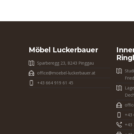
Möbel Luckerbauer
Inne
Ring
Sparberegg 23, 8243 Pinggau
Stud
office@moebel-luckerbauer.at
Frie
+43 664 919 61 45
Lage
Dech
offi
+43 
+43 