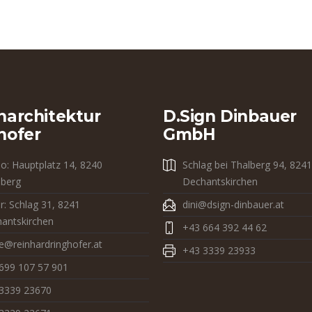
narchitektur
D.sign Dinbauer
hofer
GmbH
io: Hauptplatz 14, 8240
Schlag bei Thalberg 94, 8241
dberg
Dechantskirchen
r: Schlag 31, 8241
dini@dsign-dinbauer.at
antskirchen
+43 664 392 44 62
ce@reinhardringhofer.at
+43 3339 23933
699 107 57 901
3339 23670