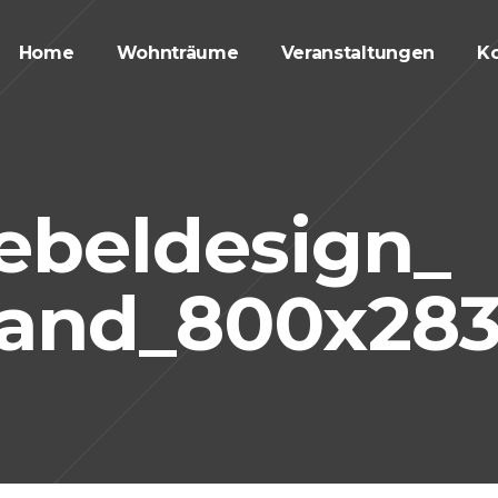
Home
Wohnträume
Veranstaltungen
Ko
beldesign_
land_800x28