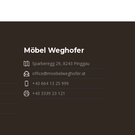
Möbel Weghofer
Sparberegg 29, 8243 Pinggau
office@moebelweghofer.at
+43 664 13 25 999
+43 3339 23 121