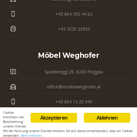
+43 664 392 44 62
+43 3339 23933
Möbel Weghofer
Sparberegg 29, 8243 Pinggau
office@moebelweghofer.at
+43 664 13 25 999
Cookies
+43 3339 23 121
Akzeptieren
Ablehnen
erleichtern die
Bereitstellung
unserer Dienste.
Mit der Nutzung unserer Dienste erklären Sie sich damit einverstanden, dass wir Cookies
verwenden.
Mehr erfahren