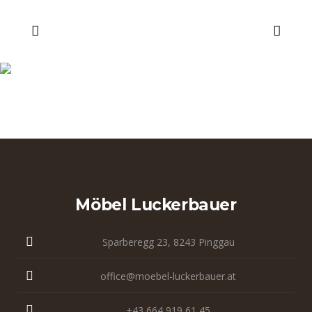
BG_Luckerbauer_t
Möbel Luckerbauer
Sparberegg 23, 8243 Pinggau
office@moebel-luckerbauer.at
+43 664 919 61 45