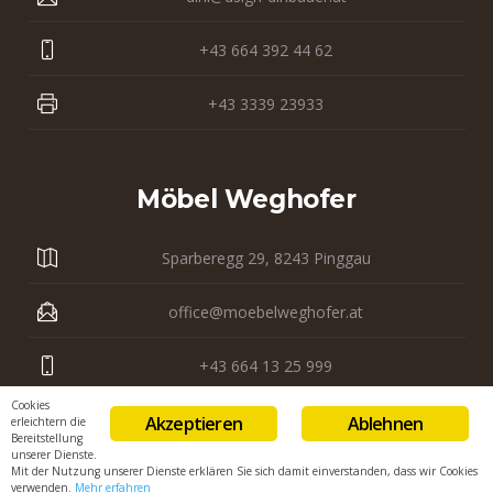
+43 664 392 44 62
+43 3339 23933
Möbel Weghofer
Sparberegg 29, 8243 Pinggau
office@moebelweghofer.at
+43 664 13 25 999
Cookies
+43 3339 23 121
Akzeptieren
Ablehnen
erleichtern die
Bereitstellung
unserer Dienste.
Mit der Nutzung unserer Dienste erklären Sie sich damit einverstanden, dass wir Cookies
verwenden.
Mehr erfahren