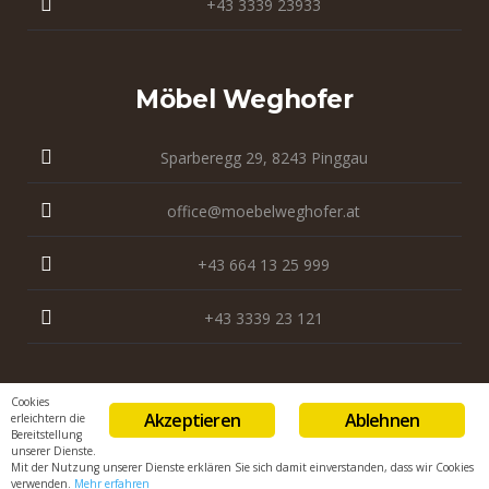
+43 3339 23933
Möbel Weghofer
Sparberegg 29, 8243 Pinggau
office@moebelweghofer.at
+43 664 13 25 999
+43 3339 23 121
Cookies
Akzeptieren
Ablehnen
erleichtern die
Bereitstellung
unserer Dienste.
Mit der Nutzung unserer Dienste erklären Sie sich damit einverstanden, dass wir Cookies
verwenden.
Mehr erfahren