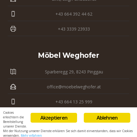
+43 664 392 44 62
+43 3339 23933
Möbel Weghofer
Sparberegg 29, 8243 Pinggau
office@moebelweghofer.at
+43 664 13 25 999
Cookies
+43 3339 23 121
Akzeptieren
Ablehnen
erleichtern die
Bereitstellung
unserer Dienste.
Mit der Nutzung unserer Dienste erklären Sie sich damit einverstanden, dass wir Cookies
verwenden.
Mehr erfahren