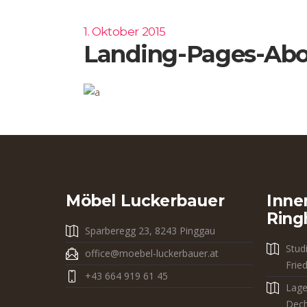
1. Oktober 2015
Landing-Pages-Ab
Möbel Luckerbauer
Inne
Ring
Sparberegg 23, 8243 Pinggau
Stud
office@moebel-luckerbauer.at
Frie
+43 664 919 61 45
Lage
Dech