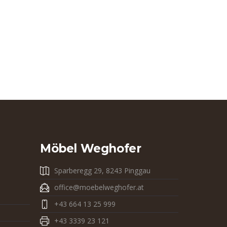
Möbel Weghofer
Sparberegg 29, 8243 Pinggau
office@moebelweghofer.at
+43 664 13 25 999
+43 3339 23 121