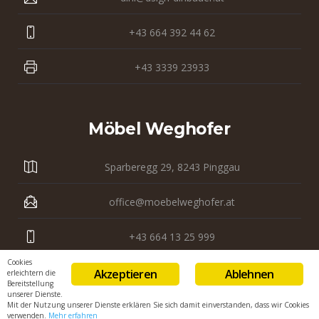
+43 664 392 44 62
+43 3339 23933
Möbel Weghofer
Sparberegg 29, 8243 Pinggau
office@moebelweghofer.at
+43 664 13 25 999
Cookies
+43 3339 23 121
Akzeptieren
Ablehnen
erleichtern die
Bereitstellung
unserer Dienste.
Mit der Nutzung unserer Dienste erklären Sie sich damit einverstanden, dass wir Cookies
verwenden.
Mehr erfahren