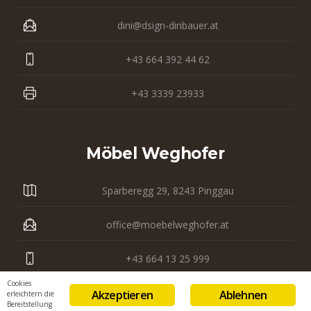
dini@dsign-dinbauer.at
+43 664 392 44 62
+43 3339 23933
Möbel Weghofer
Sparberegg 29, 8243 Pinggau
office@moebelweghofer.at
+43 664 13 25 999
Cookies
+43 3339 23 121
Akzeptieren
Ablehnen
erleichtern die
Bereitstellung