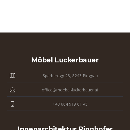
Möbel Luckerbauer
Sparberegg 23, 8243 Pinggau
office@moebel-luckerbauer.at
+43 664 919 61 45
Innenarchitektur Ringhofer