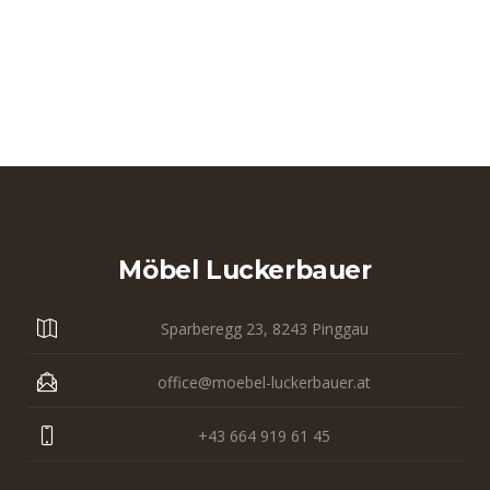
Möbel Luckerbauer
Sparberegg 23, 8243 Pinggau
office@moebel-luckerbauer.at
+43 664 919 61 45