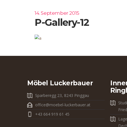
14. September 2015
P-Gallery-12
Möbel Luckerbauer
Inne
Ring
Sparberegg 23, 8243 Pinggau
Stud
office@moebel-luckerbauer.at
Frie
+43 664 919 61 45
Lage
Dech