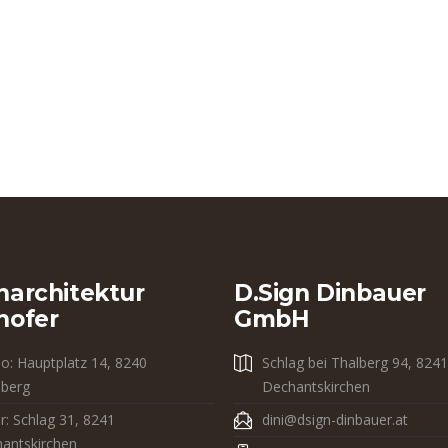
narchitektur
D.sign Dinbauer
hofer
GmbH
io: Hauptplatz 14, 8240
Schlag bei Thalberg 94, 8241
dberg
Dechantskirchen
r: Schlag 31, 8241
dini@dsign-dinbauer.at
antskirchen