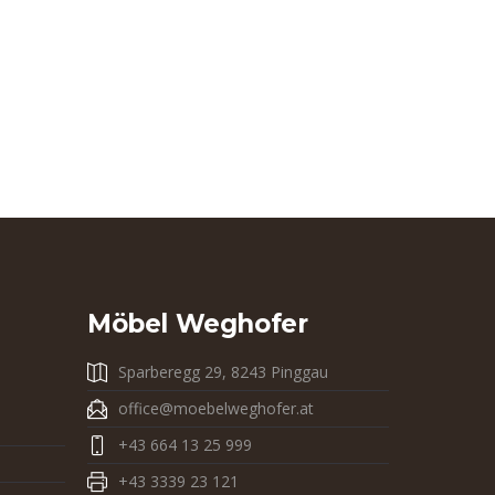
Möbel Weghofer
Sparberegg 29, 8243 Pinggau
office@moebelweghofer.at
+43 664 13 25 999
+43 3339 23 121