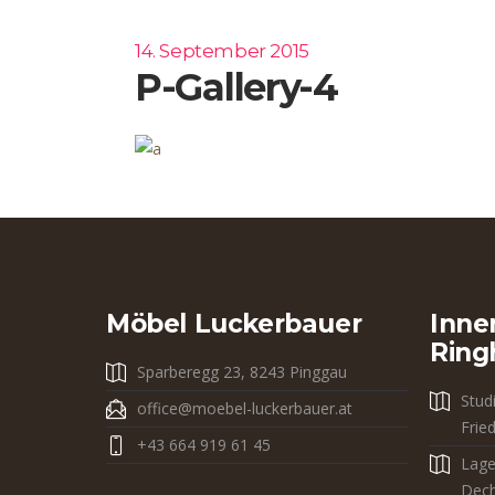
14. September 2015
P-Gallery-4
Möbel Luckerbauer
Inne
Ring
Sparberegg 23, 8243 Pinggau
Stud
office@moebel-luckerbauer.at
Frie
+43 664 919 61 45
Lage
Dech