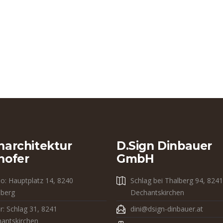
narchitektur
D.sign Dinbauer
hofer
GmbH
io: Hauptplatz 14, 8240
Schlag bei Thalberg 94, 8241
dberg
Dechantskirchen
r: Schlag 31, 8241
dini@dsign-dinbauer.at
antskirchen