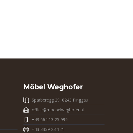
Möbel Weghofer
Sparberegg 29, 8243 Pinggau
office@moebelweghofer.at
+43 664 13 25 999
+43 3339 23 121