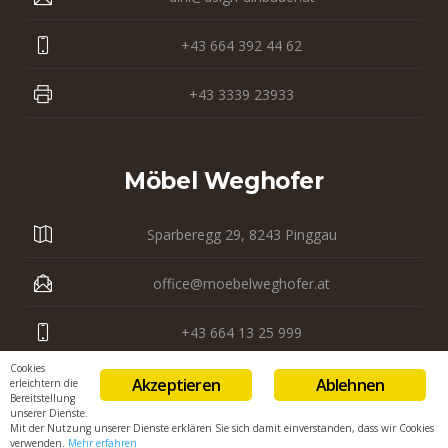
+43 664 392 44 62
+43 3339 23933
Möbel Weghofer
Sparberegg 29, 8243 Pinggau
office@moebelweghofer.at
+43 664 13 25 999
Cookies
+43 3339 23 121
Akzeptieren
Ablehnen
erleichtern die
Bereitstellung
unserer Dienste.
Mit der Nutzung unserer Dienste erklären Sie sich damit einverstanden, dass wir Cookies
verwenden.
Mehr erfahren