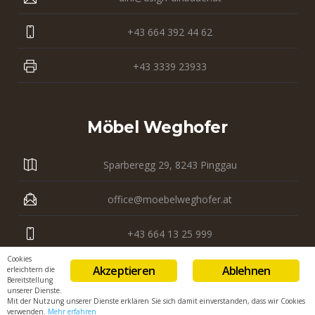
+43 664 392 44 62
+43 3339 23933
Möbel Weghofer
Sparberegg 29, 8243 Pinggau
office@moebelweghofer.at
+43 664 13 25 999
Cookies
+43 3339 23 121
Akzeptieren
Ablehnen
erleichtern die
Bereitstellung
unserer Dienste.
Mit der Nutzung unserer Dienste erklären Sie sich damit einverstanden, dass wir Cookies
verwenden.
Mehr erfahren