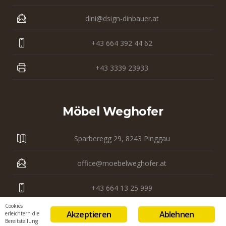
dini@dsign-dinbauer.at
+43 664 392 44 62
+43 3339 23933
Möbel Weghofer
Sparberegg 29, 8243 Pinggau
office@moebelweghofer.at
+43 664 13 25 999
Cookies
+43 3339 23 121
Akzeptieren
Ablehnen
erleichtern die
Bereitstellung