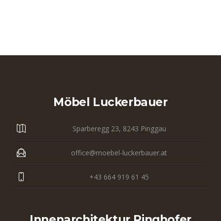
Möbel Luckerbauer
Sparberegg 23, 8243 Pinggau
office@moebel-luckerbauer.at
+43 664 919 61 45
Innenarchitektur Ringhofer