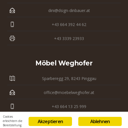
dini@dsign-dinbauer.at
+43 664 392 44 62
+43 3339 23933
Möbel Weghofer
Sparberegg 29, 8243 Pinggau
office@moebelweghofer.at
+43 664 13 25 999
Cookies
+43 3339 23 121
Akzeptieren
Ablehnen
erleichtern die
Bereitstellung