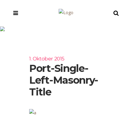
port-single-left-
masonry-title
1. Oktober 2015
Port-Single-
Left-Masonry-
Title