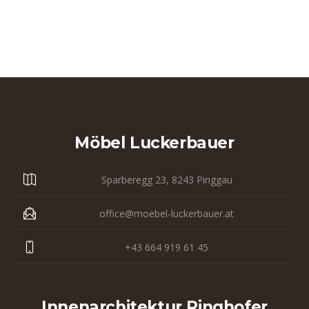
Möbel Luckerbauer
Sparberegg 23, 8243 Pinggau
office@moebel-luckerbauer.at
+43 664 919 61 45
Innenarchitektur Ringhofer