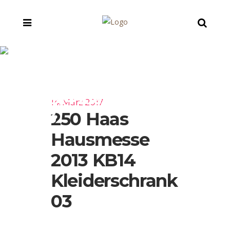
250 Haas
Hausmesse 2013
KB14 Kleiderschrank
14. März 2017
250 Haas
03
Hausmesse
2013 KB14
Kleiderschrank
03