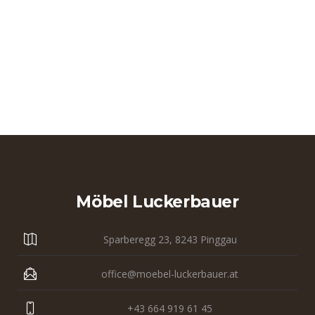
Möbel Luckerbauer
Sparberegg 23, 8243 Pinggau
office@moebel-luckerbauer.at
+43 664 919 61 45