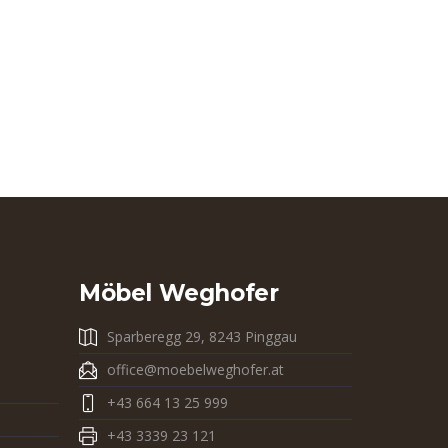
Möbel Weghofer
Sparberegg 29, 8243 Pinggau
office@moebelweghofer.at
+43 664 13 25 999
+43 3339 23 121