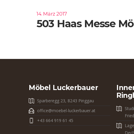
14. März 2017
503 Haas Messe Möb
Möbel Luckerbauer
Inne
Ring
Sparberegg 23, 8243 Pinggau
Stud
office@moebel-luckerbauer.at
Frie
+43 664 919 61 45
Lage
Dech