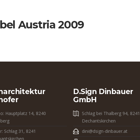
el Austria 2009
narchitektur
D.sign Dinbauer
hofer
GmbH
io: Hauptplatz 14, 8240
Schlag bei Thalberg 94, 8241
dberg
Dechantskirchen
r: Schlag 31, 8241
dini@dsign-dinbauer.at
antskirchen