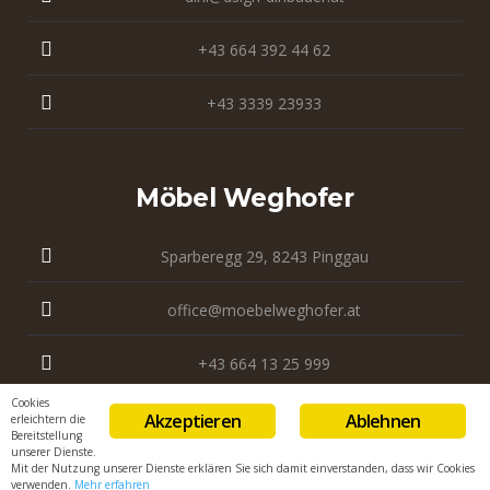
+43 664 392 44 62
+43 3339 23933
Möbel Weghofer
Sparberegg 29, 8243 Pinggau
office@moebelweghofer.at
+43 664 13 25 999
Cookies
+43 3339 23 121
Akzeptieren
Ablehnen
erleichtern die
Bereitstellung
unserer Dienste.
Mit der Nutzung unserer Dienste erklären Sie sich damit einverstanden, dass wir Cookies
verwenden.
Mehr erfahren