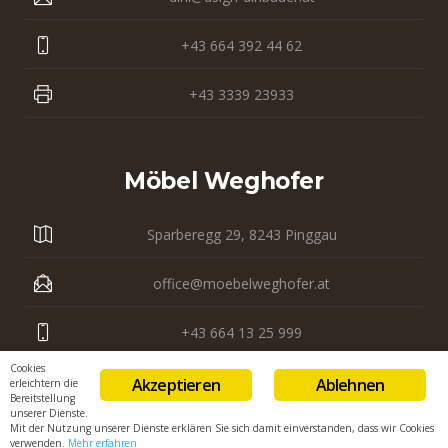
+43 664 392 44 62
+43 3339 23933
Möbel Weghofer
Sparberegg 29, 8243 Pinggau
office@moebelweghofer.at
+43 664 13 25 999
Cookies
+43 3339 23 121
Akzeptieren
Ablehnen
erleichtern die
Bereitstellung
unserer Dienste.
Mit der Nutzung unserer Dienste erklären Sie sich damit einverstanden, dass wir Cookies
verwenden.
Mehr erfahren