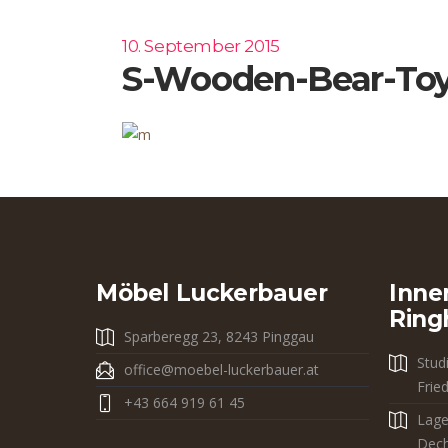
10. September 2015
S-Wooden-Bear-To
Möbel Luckerbauer
Inne
Ring
Sparberegg 23, 8243 Pinggau
Stud
office@moebel-luckerbauer.at
Frie
+43 664 919 61 45
Lage
Dech