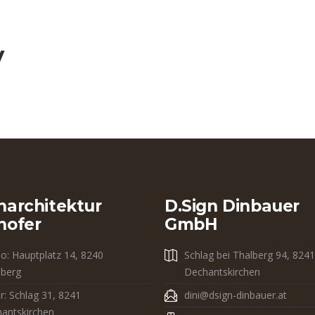
y
narchitektur
D.sign Dinbauer
hofer
GmbH
io: Hauptplatz 14, 8240
Schlag bei Thalberg 94, 8241
dberg
Dechantskirchen
r: Schlag 31, 8241
dini@dsign-dinbauer.at
antskirchen