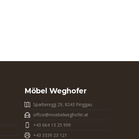
Möbel Weghofer
Sparberegg 29, 8243 Pinggau
office@moebelweghofer.at
+43 664 13 25 999
+43 3339 23 121