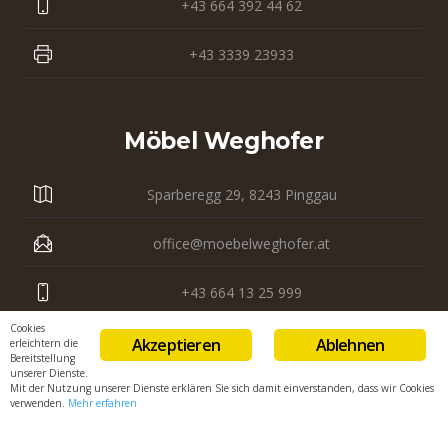
+43 664 392 44 62
+43 3339 23933
Möbel Weghofer
Sparberegg 29, 8243 Pinggau
office@moebelweghofer.at
+43 664 13 25 999
Cookies
+43 3339 23 121
Akzeptieren
Ablehnen
erleichtern die
Bereitstellung
unserer Dienste.
Mit der Nutzung unserer Dienste erklären Sie sich damit einverstanden, dass wir Cookies
verwenden.
Mehr erfahren